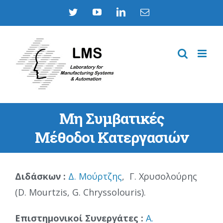
Skip
Twitter
YouTube
LinkedIn
Email
to
content
Μη Συμβατικές
Μέθοδοι Κατεργασιών
Διδάσκων :
Δ. Μούρτζης
, Γ. Χρυσολούρης
(D. Mourtzis, G. Chryssolouris).
Επιστημονικοί Συνεργάτες :
A.